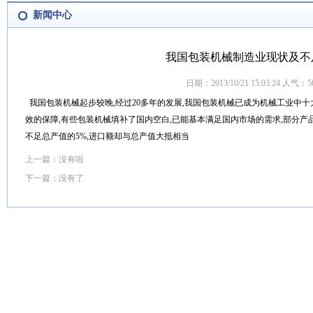
新闻中心
我国包装机械制造业现状及不
日期：2013/10/21 15:03:24 人气：
5
我国包装
机械
起步较晚,经过20多年的发展,我国包装
机械
已成为
机械
工业中十
效的保障,有些包装
机械
填补了国内空白,已能基本满足国内市场的需求,部分产
不足总产值的5%,进口额却与总产值大抵相当
上一篇：没有啦
下一篇：没有了