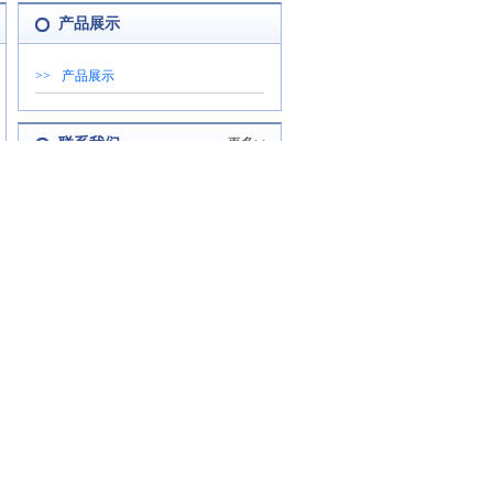
产品展示
>>
产品展示
联系我们
更多>>
地址：深圳市福田区华强北新亚洲国利
大厦23层2329室
客户服务热线: 0755-82703461 传
真:82769491
企业邮箱：
业务销售郑小姐
QQ:2097725959
业务销售叶小姐
QQ:2082829264
业务销售叶先生
QQ:2816128073